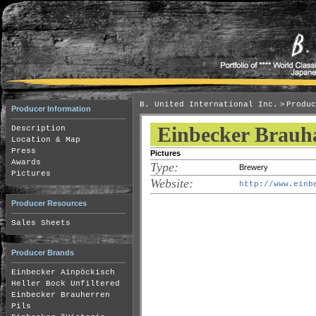
>
B. United International Inc.
Produc
Producer Information
Einbecker Brauh
Description
Location & Map
Press
Pictures
Awards
Type:
Brewery
Pictures
Website:
http://www.einb
Producer Resources
Page of
Sales Sheets
Producer Brands
Einbecker Ainpöckisch
Heller Bock Unfiltered
Einbecker Brauherren
Pils